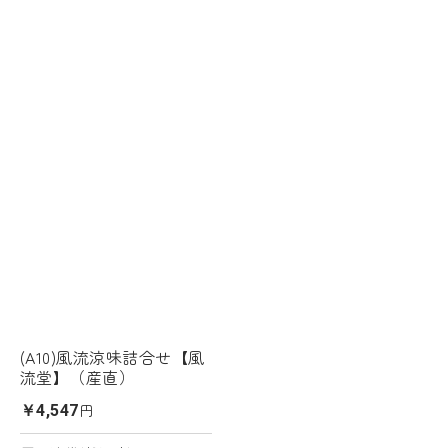
(A10)風流涼味詰合せ【風
流堂】（産直）
円
￥4,547