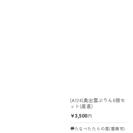
(A124)奥出雲ぷりん6個セ
ット(産直)
円
￥3,500
たなべたたらの里(雲南市)