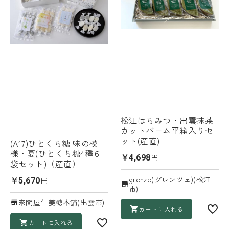
松江はちみつ・出雲抹茶
カットバーム平箱入りセ
ット(産直)
(A17)ひとくち糖 味の模
様・夏(ひとくち糖4種６
円
￥4,698
袋セット)（産直）
grenze(グレンツェ)(松江
円
￥5,670
市)
來間屋生姜糖本舗(出雲市)
カートに入れる
カートに入れる