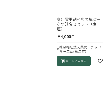
奥出雲平飼い卵の焼どー
なつ詰合せセット（産
直）
円
￥4,000
社会福祉法人桑友 まるべ
りー工房(松江市)
カートに入れる