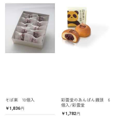
そば楽 10個入
彩雲堂のあんぱん饅頭 6
個入/彩雲堂
円
￥1,836
円
￥1,782