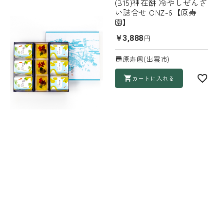
(B15)神在餅 冷やしぜんざ
い詰合せ ONZ-6【原寿
園】
円
￥3,888
原寿園(出雲市)
カートに入れる