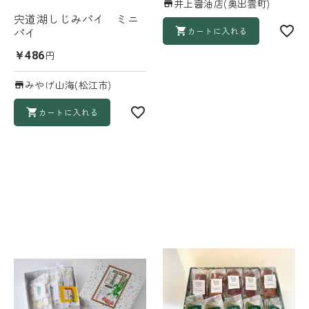
井上醤油店(奥出雲町)
宍道湖しじみパイ ミニ
パイ
カートに入れる
円
￥486
みやげ山海(松江市)
カートに入れる