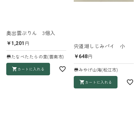
奥出雲ぷりん 3個入
円
￥1,201
宍道湖しじみパイ 小
円
たなべたたらの里(雲南市)
￥648
カートに入れる
みやげ山海(松江市)
カートに入れる