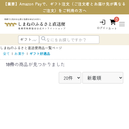
【重要】Amazon Payで、ギフト注文（ご注文者とお届け先が異なる
ご注文）をご利用の方へ
0
ログイン
カート
しまねのふるさと直送便
商品一覧ページ
全て
|
お菓子
|
ギフト好適品
18件
の商品が見つかりました