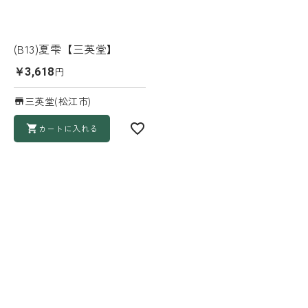
(B13)夏雫【三英堂】
円
￥3,618
三英堂(松江市)
カートに入れる