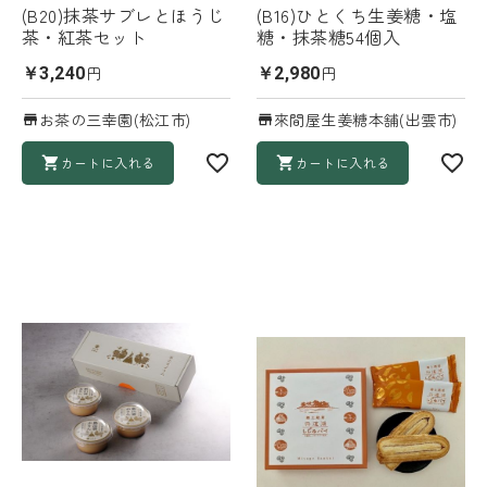
(B20)抹茶サブレとほうじ
(B16)ひとくち生姜糖・塩
茶・紅茶セット
糖・抹茶糖54個入
円
円
￥3,240
￥2,980
お茶の三幸園(松江市)
來間屋生姜糖本舗(出雲市)
カートに入れる
カートに入れる