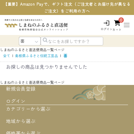
【重要】Amazon Payで、ギフト注文（ご注文者とお届け先が異なる
ご注文）をご利用の方へ
0
ログイン
カート
しまねのふるさと直送便
商品一覧ページ
全て
|
島根県ふるさと伝統工芸品
|
面
お探しの商品は見つかりませんでした
しまねのふるさと直送便
商品一覧ページ
新規会員登録
ログイン
カテゴリーから選ぶ
地域から選ぶ
価格帯から選ぶ