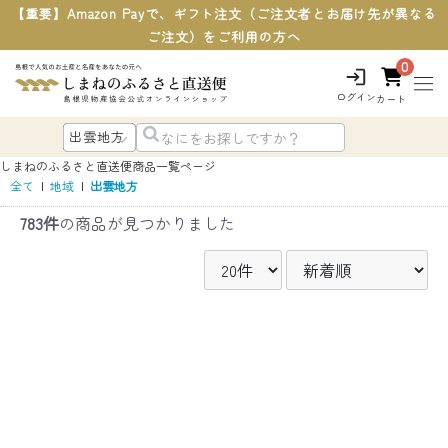
【重要】Amazon Payで、ギフト注文（ご注文者とお届け先が異なる
ご注文）をご利用の方へ
0
ログイン
カート
しまねのふるさと直送便
商品一覧ページ
全て
|
地域
|
出雲地方
783件
の商品が見つかりました