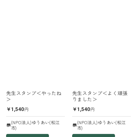
先生スタンプ＜やったね
先生スタンプ＜よく頑張
＞
りました＞
円
円
￥1,540
￥1,540
(NPO法人)ゆうあい(松江
(NPO法人)ゆうあい(松江
市)
市)