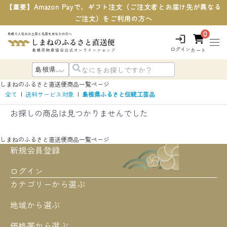
【重要】Amazon Payで、ギフト注文（ご注文者とお届け先が異なる
ご注文）をご利用の方へ
0
ログイン
カート
しまねのふるさと直送便
商品一覧ページ
全て
|
送料サービス対象
|
島根県ふるさと伝統工芸品
お探しの商品は見つかりませんでした
しまねのふるさと直送便
商品一覧ページ
新規会員登録
ログイン
カテゴリーから選ぶ
地域から選ぶ
価格帯から選ぶ