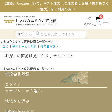
【重要】Amazon Payで、ギフト注文（ご注文者とお届け先が異なる
ご注文）をご利用の方へ
0
ログイン
カート
しまねのふるさと直送便
商品一覧ページ
全て
|
送料サービス対象
|
母の日ギフト
お探しの商品は見つかりませんでした
しまねのふるさと直送便
商品一覧ページ
新規会員登録
ログイン
カテゴリーから選ぶ
地域から選ぶ
価格帯から選ぶ