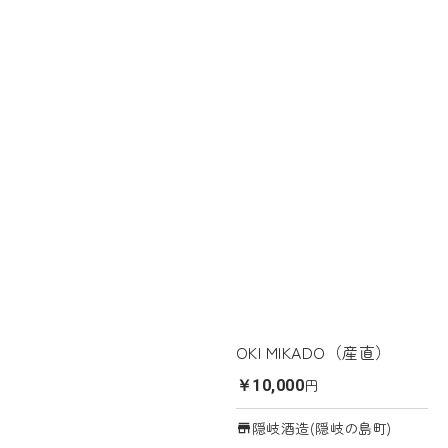
OKI MIKADO（産直）
円
￥10,000
隠岐酒造(隠岐の島町)