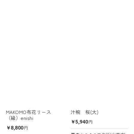
MAKOMO布花リース
汁椀 桜(大)
（縁）enishi
円
￥5,940
円
￥8,800