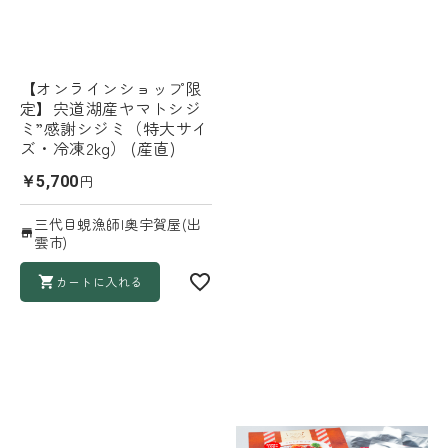
【オンラインショップ限
定】宍道湖産ヤマトシジ
ミ”感謝シジミ（特大サイ
ズ・冷凍2kg） (産直)
円
￥5,700
三代目蜆漁師|奥宇賀屋(出
雲市)
カートに入れる