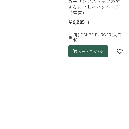
ローリングストックので
きるおいしいハンバーグ
（産直）
円
￥6,285
(有) SANBE BURGER(大田
市)
カートに入れる