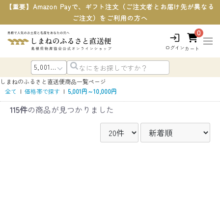
【重要】Amazon Payで、ギフト注文（ご注文者とお届け先が異なる
ご注文）をご利用の方へ
0
ログイン
カート
しまねのふるさと直送便
商品一覧ページ
全て
|
価格帯で探す
|
5,001円～10,000円
115件
の商品が見つかりました