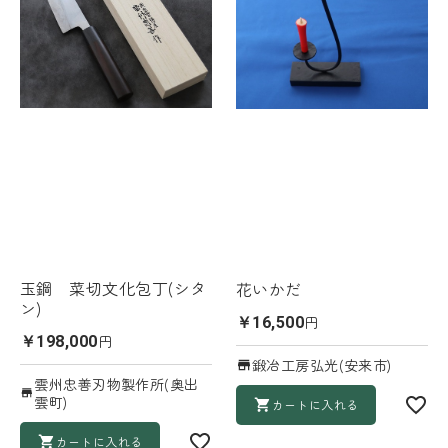
玉鋼 菜切文化包丁(シタ
花いかだ
ン)
円
￥16,500
円
￥198,000
鍛冶工房弘光(安来市)
雲州忠善刃物製作所(奥出
雲町)
カートに入れる
カートに入れる