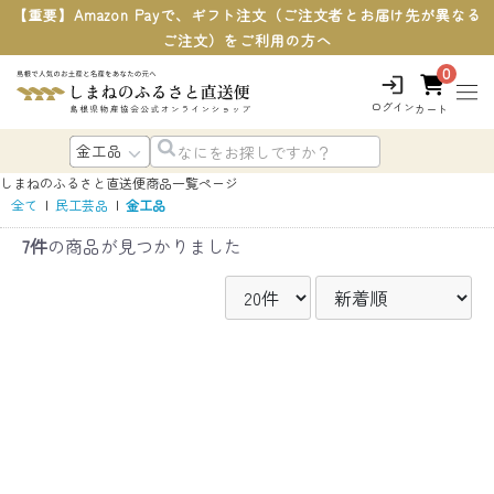
【重要】Amazon Payで、ギフト注文（ご注文者とお届け先が異なる
ご注文）をご利用の方へ
0
ログイン
カート
しまねのふるさと直送便
商品一覧ページ
全て
|
民工芸品
|
金工品
7件
の商品が見つかりました