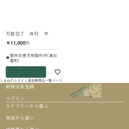
万能包丁 舟行 中
円
￥11,000
雲州忠善刃物製作所(奥出
雲町)
ただいま品切れ中
です。
しまねのふるさと直送便
商品一覧ページ
新規会員登録
ログイン
カテゴリーから選ぶ
地域から選ぶ