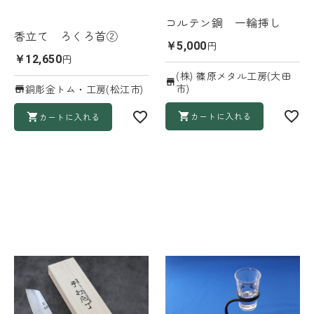
コルテン鋼 一輪挿し
香立て ろくろ首②
円
￥5,000
円
￥12,650
(株) 篠原メタル工房(大田
市)
銅彫金トム・工房(松江市)
カートに入れる
カートに入れる