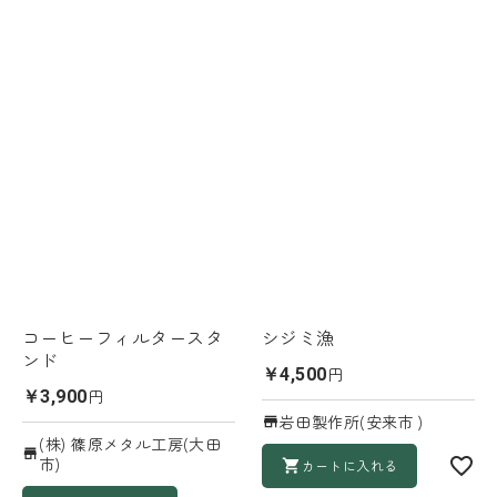
コーヒーフィルタースタ
シジミ漁
ンド
円
￥4,500
円
￥3,900
岩田製作所(安来市 )
(株) 篠原メタル工房(大田
市)
カートに入れる