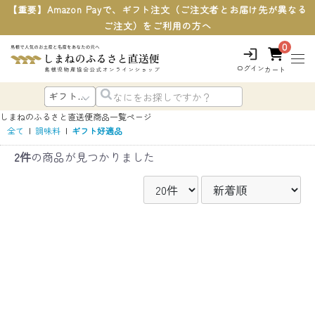
【重要】Amazon Payで、ギフト注文（ご注文者とお届け先が異なる
ご注文）をご利用の方へ
0
ログイン
カート
しまねのふるさと直送便
商品一覧ページ
全て
|
調味料
|
ギフト好適品
2件
の商品が見つかりました