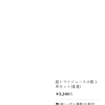
超トマトジュース小瓶３
本セット(産直)
円
￥3,240
(株) いずも農園(出雲市)