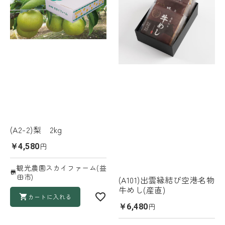
(A2-2)梨 2kg
円
￥4,580
観光農園スカイファーム(益
田市)
(A101)出雲縁結び空港名物
牛めし(産直)
カートに入れる
円
￥6,480