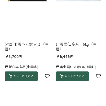
(A92)出雲ハム詰合せ（産
出雲國仁多米 5kg（産
直）
直）
円
円
￥5,700
￥6,446
新日本食品(出雲市)
奥出雲仁多米(奥出雲町)
カートに入れる
カートに入れる