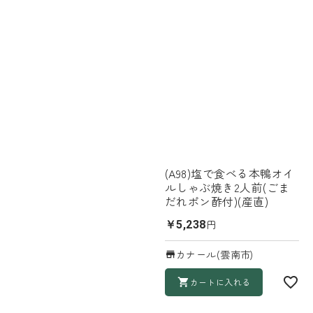
(A98)塩で食べる本鴨オイ
ルしゃぶ焼き2人前(ごま
だれポン酢付)(産直)
円
￥5,238
カナール(雲南市)
カートに入れる