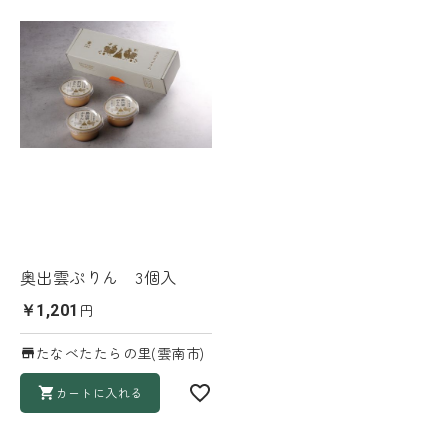
奥出雲ぷりん 3個入
円
￥1,201
たなべたたらの里(雲南市)
カートに入れる