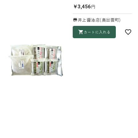
円
￥3,456
井上醤油店(奥出雲町)
カートに入れる