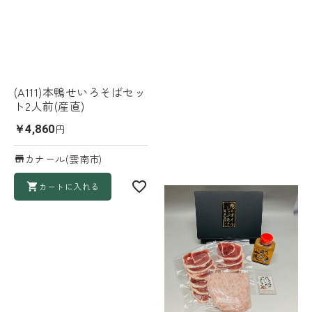
(A111)本鴨せいろそばセッ
ト2人前(産直)
円
￥4,860
カナール(雲南市)
カートに入れる