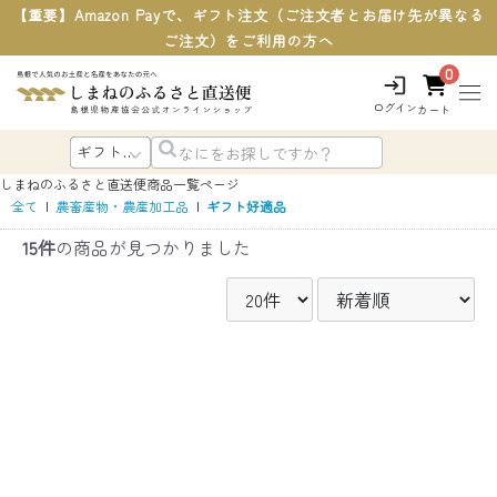
【重要】Amazon Payで、ギフト注文（ご注文者とお届け先が異なる
ご注文）をご利用の方へ
0
ログイン
カート
しまねのふるさと直送便
商品一覧ページ
全て
|
農畜産物・農産加工品
|
ギフト好適品
15件
の商品が見つかりました