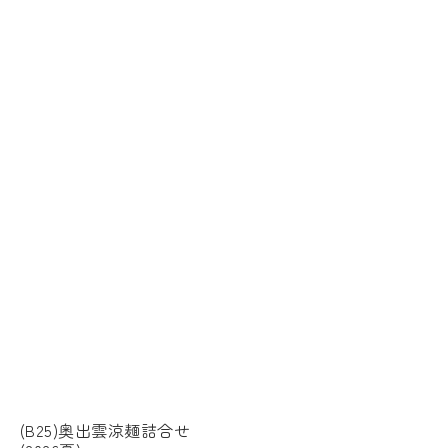
(B25)奥出雲涼麺詰合せ