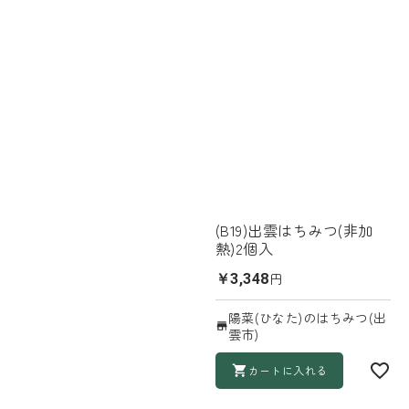
(B19)出雲はちみつ(非加
熱)2個入
円
￥3,348
陽菜(ひなた)のはちみつ(出
雲市)
カートに入れる