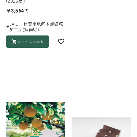
(2026夏)
円
￥3,564
JAしまね雲南地区本部頓原
加工所(飯南町)
カートに入れる