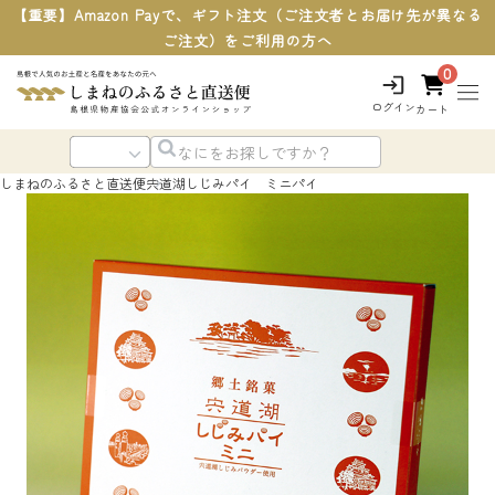
【重要】Amazon Payで、ギフト注文（ご注文者とお届け先が異なる
ご注文）をご利用の方へ
0
ログイン
カート
しまねのふるさと直送便
宍道湖しじみパイ ミニパイ