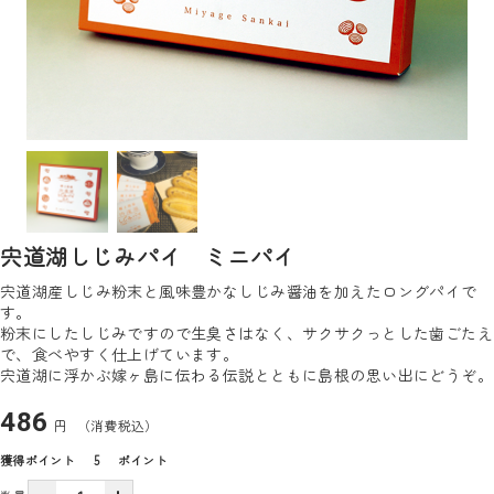
宍道湖しじみパイ ミニパイ
宍道湖産しじみ粉末と風味豊かなしじみ醤油を加えたロングパイで
す。
粉末にしたしじみですので生臭さはなく、サクサクっとした歯ごたえ
で、食べやすく仕上げています。
宍道湖に浮かぶ嫁ヶ島に伝わる伝説とともに島根の思い出にどうぞ。
486
円
（消費税込）
獲得ポイント
5
ポイント