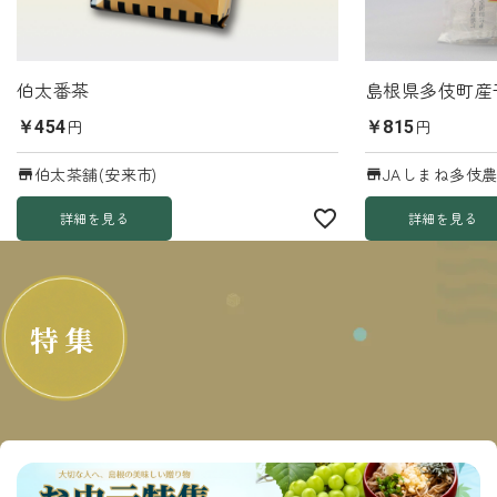
伯太番茶
島根県多伎町産
円
円
￥454
￥815
伯太茶舗(安来市)
JAしまね多伎農
詳細を見る
詳細を見る
特集