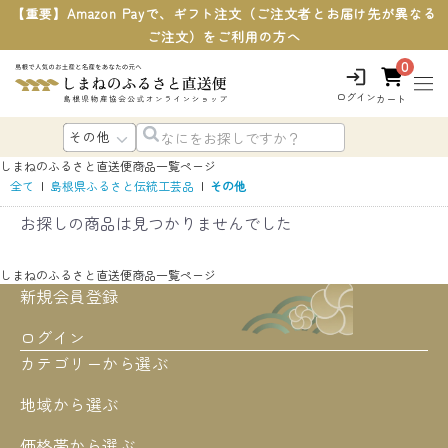
【重要】Amazon Payで、ギフト注文（ご注文者とお届け先が異なる
ご注文）をご利用の方へ
0
ログイン
カート
しまねのふるさと直送便
商品一覧ページ
全て
|
島根県ふるさと伝統工芸品
|
その他
お探しの商品は見つかりませんでした
しまねのふるさと直送便
商品一覧ページ
新規会員登録
ログイン
カテゴリーから選ぶ
地域から選ぶ
価格帯から選ぶ