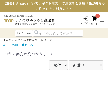
【重要】Amazon Payで、ギフト注文（ご注文者とお届け先が異なる
ご注文）をご利用の方へ
0
ログイン
カート
しまねのふるさと直送便
商品一覧ページ
全て
|
酒類
|
地ビール
10件
の商品が見つかりました