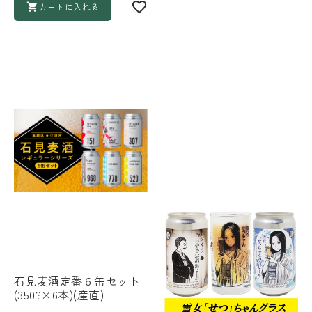
カートに入れる
石見麦酒定番６缶セット
(350?×6本)(産直)