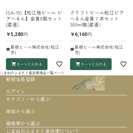
(SA-19)【松江地ビール ビ
クラフトビール松江ビア
アへるん】金賞6瓶セット
へるん金賞７本セット
(産直)
300ml瓶(産直）
円
円
￥5,280
￥6,160
島根ビール株式会社(松江
島根ビール株式会社(松江
市)
市)
カートに入れる
カートに入れる
しまねのふるさと直送便
商品一覧ページ
新規会員登録
ログイン
カテゴリーから選ぶ
地域から選ぶ
価格帯から選ぶ
しまねのふるさと直送便について