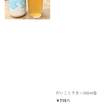
だいこくラガー350ml缶
円
￥715