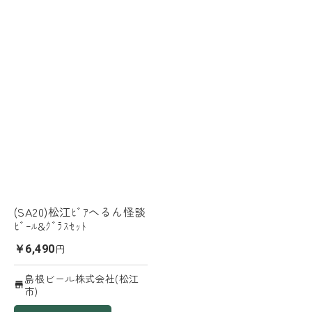
(SA20)松江ﾋﾞｱへるん怪談
ﾋﾞｰﾙ&ｸﾞﾗｽｾｯﾄ
円
￥6,490
島根ビール株式会社(松江
市)