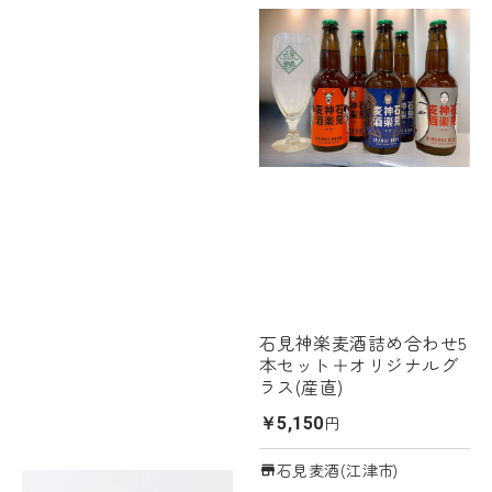
石見神楽麦酒詰め合わせ5
本セット＋オリジナルグ
ラス(産直)
円
￥5,150
石見麦酒(江津市)