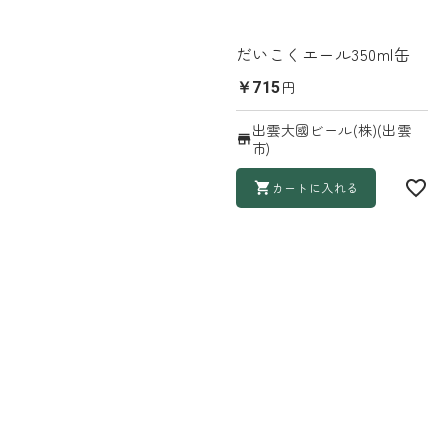
だいこくエール350ml缶
円
￥715
出雲大國ビール(株)(出雲
市)
カートに入れる